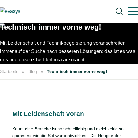
Skip to main content
Technisch immer vorne weg!
Mit Leidenschaft und Technikbegeisterung voranschreiten
immer auf der Suche nach besseren Lösungen: das ist es was
uns und unsere Tochterfirma ausmacht.
Suche
Startseite
Blog
Technisch immer vorne weg!
Mit Leidenschaft voran
Kaum eine Branche ist so schnelllebig und gleichzeitig so
spannend wie die Softwareentwicklung. Die Neugier der