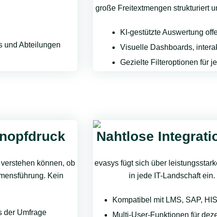
große Freitextmengen strukturiert u
KI-gestützte Auswertung off
ms und Abteilungen
Visuelle Dashboards, inter
Gezielte Filteroptionen für
Knopfdruck
Nahtlose Integrat
s verstehen können, ob
evasys fügt sich über leistungsstar
hmensführung. Kein
in jede IT-Landschaft ein
Kompatibel mit LMS, SAP, H
s der Umfrage
Multi-User-Funktionen für dez