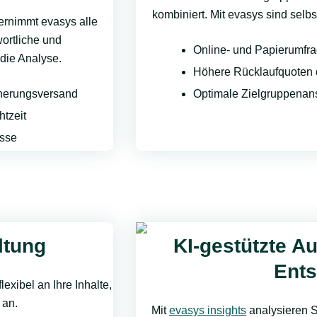
kombiniert. Mit evasys sind selb
ernimmt evasys alle
ortliche und
Online- und Papierumfra
die Analyse.
Höhere Rücklaufquoten 
nnerungsversand
Optimale Zielgruppenan
tzeit
esse
ltung
KI-gestützte A
Ent
xibel an Ihre Inhalte,
 an.
Mit
evasys insights
analysieren S