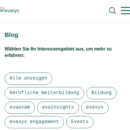
Skip to main content
Blog
Wählen Sie Ihr Interessengebiet aus, um mehr zu
erfahren:
Suche
Alle anzeigen
berufliche Weiterbildung
Bildung
evaexam
evainsights
evasys
evasys engagement
Events