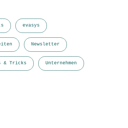
ts
evasys
eiten
Newsletter
s & Tricks
Unternehmen