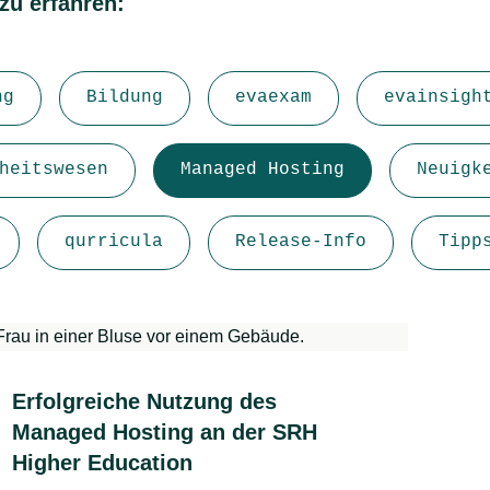
zu erfahren:
ng
Bildung
evaexam
evainsigh
heitswesen
Managed Hosting
Neuigk
qurricula
Release-Info
Tipp
Erfolgreiche Nutzung des
Managed Hosting an der SRH
Higher Education