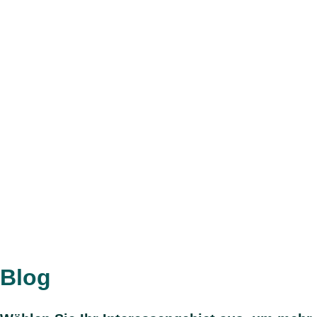
evasys ist mehr als nur eine 
Blog