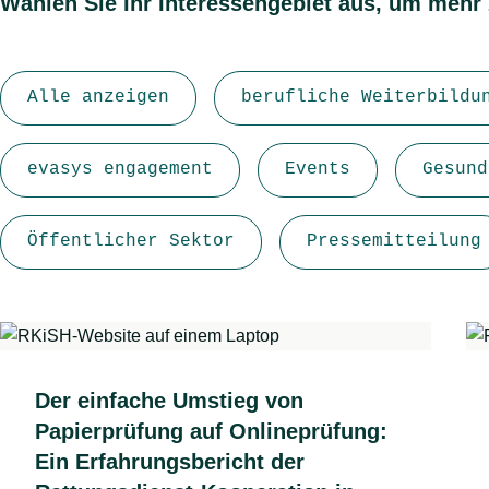
Wählen Sie Ihr Interessengebiet aus, um mehr 
Alle anzeigen
berufliche Weiterbildu
evasys engagement
Events
Gesund
Öffentlicher Sektor
Pressemitteilung
Der einfache Umstieg von
Papierprüfung auf Onlineprüfung:
Ein Erfahrungsbericht der