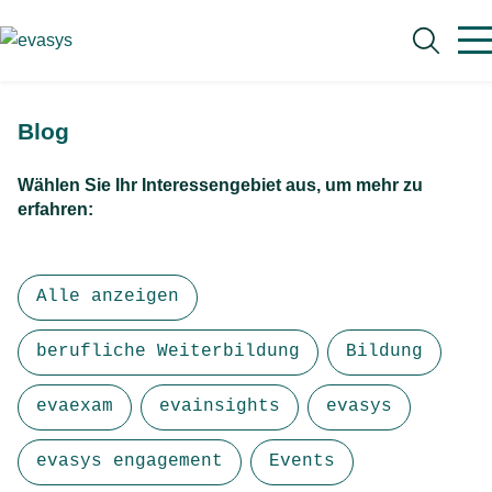
Skip to main content
Blog
Wählen Sie Ihr Interessengebiet aus, um mehr zu
erfahren:
Suche
Alle anzeigen
berufliche Weiterbildung
Bildung
evaexam
evainsights
evasys
evasys engagement
Events