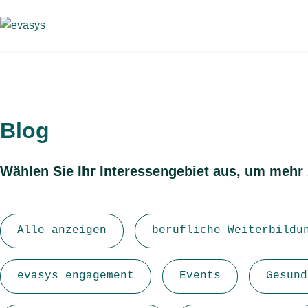
Skip to main content
Blog
Wählen Sie Ihr Interessengebiet aus, um mehr 
Alle anzeigen
berufliche Weiterbildu
evasys engagement
Events
Gesund