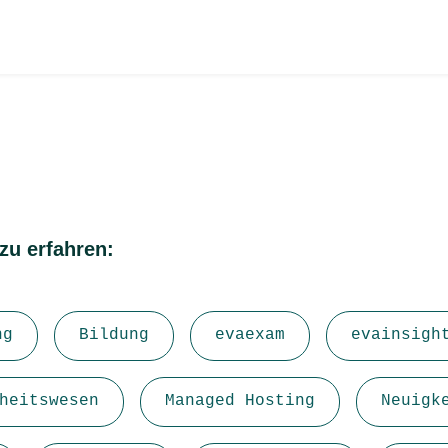
zu erfahren:
ng
Bildung
evaexam
evainsigh
heitswesen
Managed Hosting
Neuigk