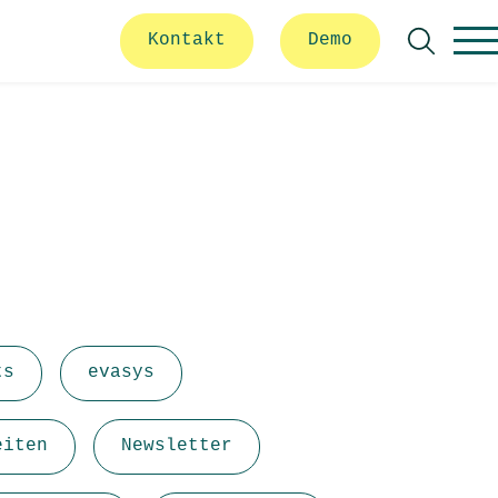
Kontakt
Demo
Suche
ts
evasys
eiten
Newsletter