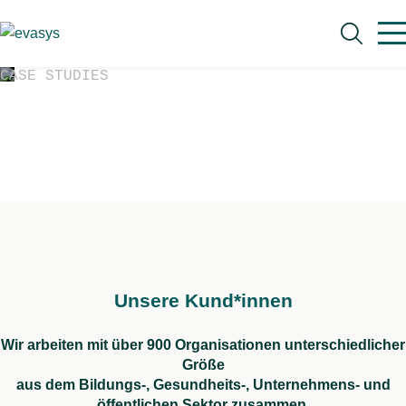
Skip to main content
CASE STUDIES
Nehmen Sie sich ein Beispiel an
unseren Kund*innen und erreichen
auch Sie Ihre Qualitätsziele mit evasys,
schnell & einfach!
Suche
Unsere Kund*innen
Wir arbeiten mit über 900 Organisationen unterschiedlicher
Größe
aus dem Bildungs-, Gesundheits-, Unternehmens- und
öffentlichen Sektor zusammen.